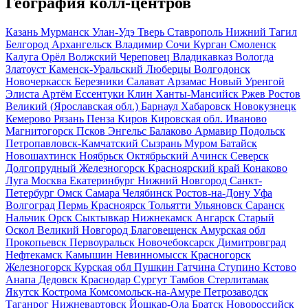
География колл-центров
Казань
Мурманск
Улан-Удэ
Тверь
Ставрополь
Нижний Тагил
Белгород
Архангельск
Владимир
Сочи
Курган
Смоленск
Калуга
Орёл
Волжский
Череповец
Владикавказ
Вологда
Златоуст
Каменск-Уральский
Люберцы
Волгодонск
Новочеркасск
Березники
Салават
Арзамас
Новый Уренгой
Элиста
Артём
Ессентуки
Клин
Ханты-Мансийск
Ржев
Ростов
Великий (Ярославская обл.)
Барнаул
Хабаровск
Новокузнецк
Кемерово
Рязань
Пенза
Киров Кировская обл.
Иваново
Магнитогорск
Псков
Энгельс
Балаково
Армавир
Подольск
Петропавловск-Камчатский
Сызрань
Муром
Батайск
Новошахтинск
Ноябрьск
Октябрьский
Ачинск
Северск
Долгопрудный
Железногорск Красноярский край
Конаково
Луга
Москва
Екатеринбург
Нижний Новгород
Санкт-
Петербург
Омск
Самара
Челябинск
Ростов-на-Дону
Уфа
Волгоград
Пермь
Красноярск
Тольятти
Ульяновск
Саранск
Нальчик
Орск
Сыктывкар
Нижнекамск
Ангарск
Старый
Оскол
Великий Новгород
Благовещенск Амурская обл
Прокопьевск
Первоуральск
Новочебоксарск
Димитровград
Нефтекамск
Камышин
Невинномысск
Красногорск
Железногорск Курская обл
Пушкин
Гатчина
Ступино
Кстово
Анапа
Дедовск
Краснодар
Сургут
Тамбов
Стерлитамак
Якутск
Кострома
Комсомольск-на-Амуре
Петрозаводск
Таганрог
Нижневартовск
Йошкар-Ола
Братск
Новороссийск