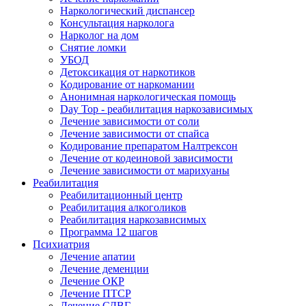
Наркологический диспансер
Консультация нарколога
Нарколог на дом
Снятие ломки
УБОД
Детоксикация от наркотиков
Кодирование от наркомании
Анонимная наркологическая помощь
Day Top - реабилитация наркозависимых
Лечение зависимости от соли
Лечение зависимости от спайса
Кодирование препаратом Налтрексон
Лечение от кодеиновой зависимости
Лечение зависимости от марихуаны
Реабилитация
Реабилитационный центр
Реабилитация алкоголиков
Реабилитация наркозависимых
Программа 12 шагов
Психиатрия
Лечение апатии
Лечение деменции
Лечение ОКР
Лечение ПТСР
Лечение СДВГ