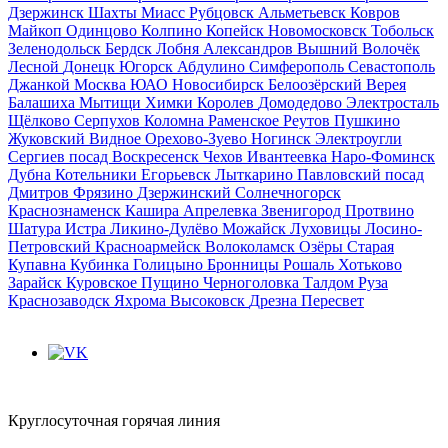
Дзержинск
Шахты
Миасс
Рубцовск
Альметьевск
Ковров
Майкоп
Одинцово
Колпино
Копейск
Новомосковск
Тобольск
Зеленодольск
Бердск
Лобня
Александров
Вышний Волочёк
Лесной
Донецк
Югорск
Абдулино
Симферополь
Севастополь
Джанкой
Москва ЮАО
Новосибирск
Белоозёрский
Верея
Балашиха
Мытищи
Химки
Королев
Домодедово
Электросталь
Щёлково
Серпухов
Коломна
Раменское
Реутов
Пушкино
Жуковский
Видное
Орехово-Зуево
Ногинск
Электроугли
Сергиев посад
Воскресенск
Чехов
Ивантеевка
Наро-Фоминск
Дубна
Котельники
Егорьевск
Лыткарино
Павловский посад
Дмитров
Фрязино
Дзержинский
Солнечногорск
Краснознаменск
Кашира
Апрелевка
Звенигород
Протвино
Шатура
Истра
Ликино-Дулёво
Можайск
Луховицы
Лосино-
Петровский
Красноармейск
Волоколамск
Озёры
Старая
Купавна
Кубинка
Голицыно
Бронницы
Рошаль
Хотьково
Зарайск
Куровское
Пущино
Черноголовка
Талдом
Руза
Краснозаводск
Яхрома
Высоковск
Дрезна
Пересвет
Круглосуточная горячая линия